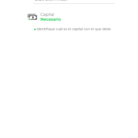
Identifique cuál es el capital con el que debe
contar hoy para recibir una mensualidad
determinada.
Estime y compare el valor de su inversión a
cinco, diez y veinte años en Skandia y en otra
entidad.
Basado en un aporte mensual, conozca
cuánto puede generar dicho capital en un
plazo determinado.